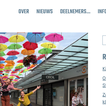
OVER
NIEUWS
DEELNEMERS…
INF
R
K
O
S
Z
k