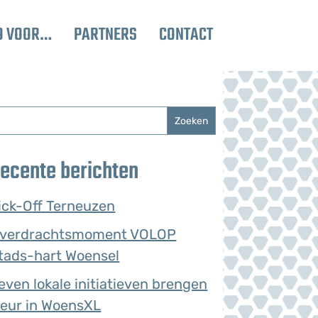
O VOOR…
PARTNERS
CONTACT
ecente berichten
ick-Off Terneuzen
verdrachtsmoment VOLOP
tads-hart Woensel
even lokale initiatieven brengen
leur in WoensXL