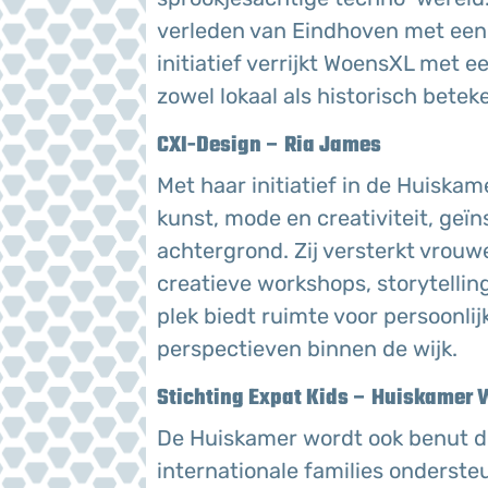
verleden van Eindhoven met een 
initiatief verrijkt WoensXL met 
zowel lokaal als historisch beteke
CXI-Design – Ria James
Met haar initiatief in de Huiskam
kunst, mode en creativiteit, geï
achtergrond. Zij versterkt vrou
creatieve workshops, storytellin
plek biedt ruimte voor persoonli
perspectieven binnen de wijk.
Stichting Expat Kids – Huiskamer
De Huiskamer wordt ook benut do
internationale families ondersteu