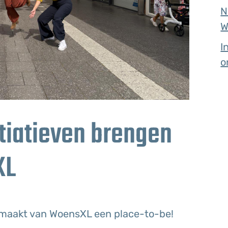
N
W
I
o
itiatieven brengen
XL
 maakt van WoensXL een place-to-be!