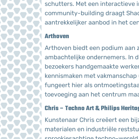
schutters. Met een interactieve 
community-building draagt Shad
aantrekkelijker aanbod in het ce
Arthoven
Arthoven biedt een podium aan z
ambachtelijke ondernemers. In 
bezoekers handgemaakte werken
kennismaken met vakmanschap uit
fungeert hier als ontmoetingstaa
toevoeging aan het centrum maa
Chris – Techno Art & Philips Herita
Kunstenaar Chris creëert een bij
materialen en industriële restst
sprookjesachtige techno-wereld.