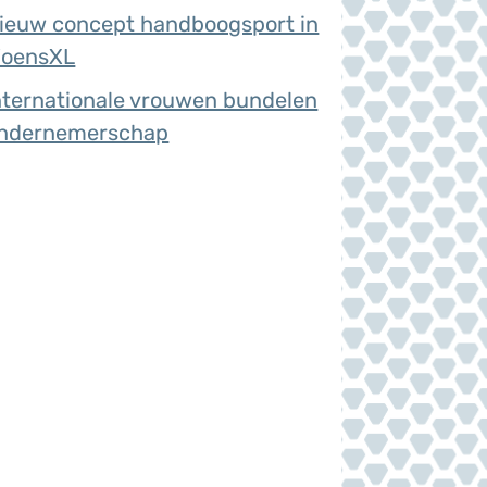
ieuw concept handboogsport in
oensXL
nternationale vrouwen bundelen
ndernemerschap