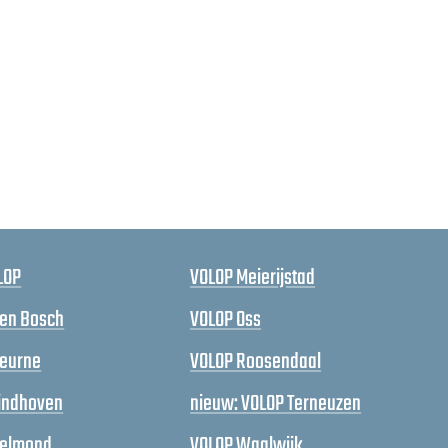
LOP
VOLOP Meierijstad
en Bosch
VOLOP Oss
Deurne
VOLOP Roosendaal
indhoven
nieuw: VOLOP Terneuzen
Helmond
VOLOP Waalwijk