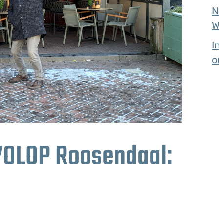
N
W
I
o
 VOLOP Roosendaal: