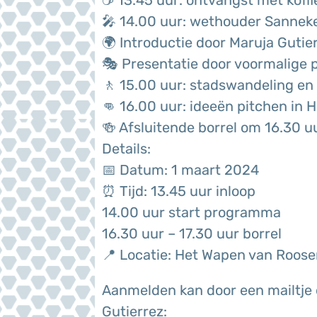
☕️ 13.45 uur: ontvangst met koffi
🎤 14.00 uur: wethouder Sanneke
🌍 Introductie door Maruja Guti
🎭 Presentatie door voormalige 
🚶 15.00 uur: stadswandeling e
👊 16.00 uur: ideeën pitchen in
🍻 Afsluitende borrel om 16.30 u
Details:
📅 Datum: 1 maart 2024
⏰ Tijd: 13.45 uur inloop
14.00 uur start programma
16.30 uur – 17.30 uur borrel
📍 Locatie: Het Wapen van Roose
Aanmelden kan door een mailtje 
Gutierrez: