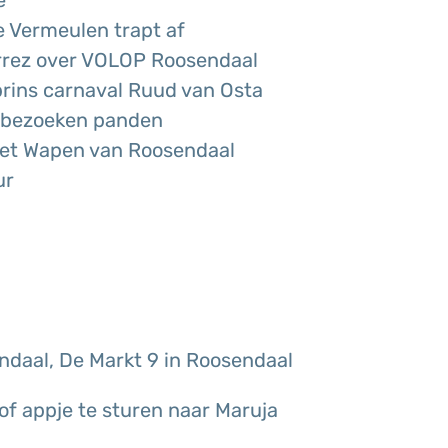
e
 Vermeulen trapt af
errez over VOLOP Roosendaal
prins carnaval Ruud van Osta
n bezoeken panden
 Het Wapen van Roosendaal
ur
ndaal, De Markt 9 in Roosendaal
of appje te sturen naar Maruja