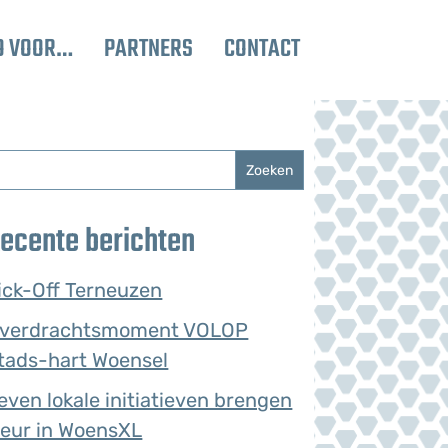
O VOOR…
PARTNERS
CONTACT
ecente berichten
ick-Off Terneuzen
verdrachtsmoment VOLOP
tads-hart Woensel
even lokale initiatieven brengen
leur in WoensXL