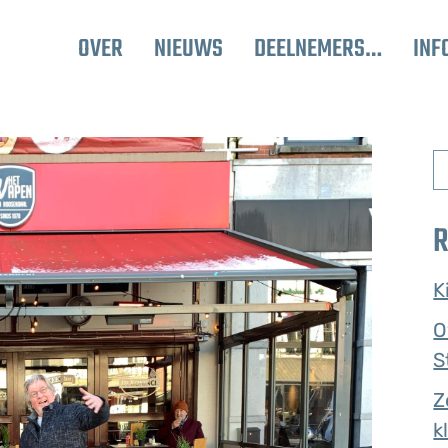
OVER
NIEUWS
DEELNEMERS…
INF
R
K
O
S
Z
k