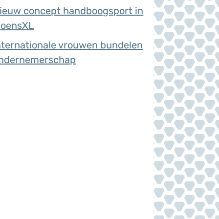
ieuw concept handboogsport in
oensXL
nternationale vrouwen bundelen
ndernemerschap