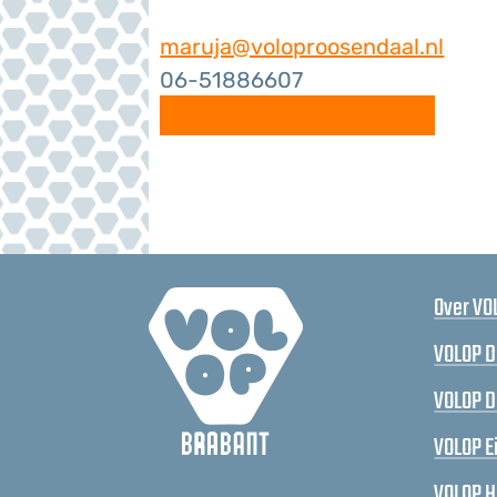
maruja@voloproosendaal.nl
06-51886607
Terug naar overzicht
Over VO
VOLOP D
VOLOP 
VOLOP E
VOLOP 